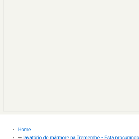
Home
➥
lavatório de mármore na Tremembé - Está procurand