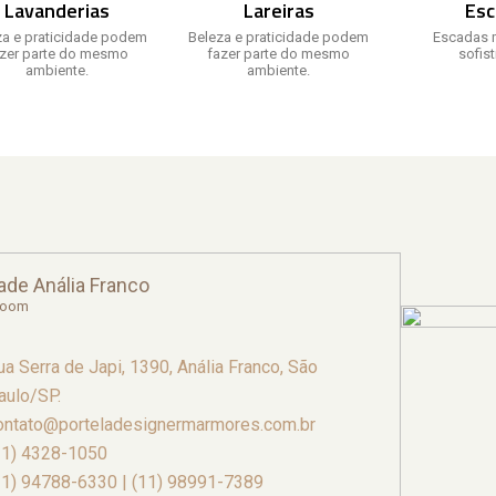
Lavanderias
Lareiras
Esc
za e praticidade podem
Beleza e praticidade podem
Escadas 
azer parte do mesmo
fazer parte do mesmo
sofis
ambiente.
ambiente.
ade Anália Franco
room
ua Serra de Japi, 1390, Anália Franco, São
aulo/SP.
ontato@porteladesignermarmores.com.br
11) 4328-1050
11) 94788-6330 | (11) 98991-7389