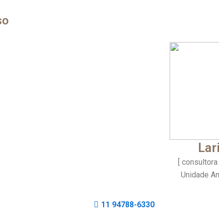
so
Lar
[ consultora
Unidade An
11 94788-6330