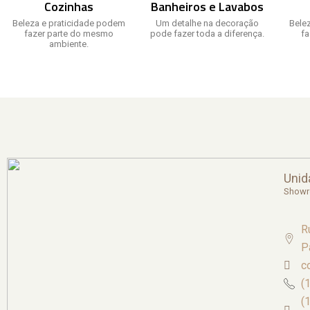
Cozinhas
Banheiros e Lavabos
Beleza e praticidade podem
Um detalhe na decoração
Bele
fazer parte do mesmo
pode fazer toda a diferença.
f
ambiente.
Unid
Show
R
P
c
(
(