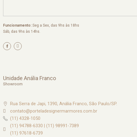
Funcionamento:
Seg a Sex, das 9hs às 18hs
Sáb, das 9hs às 14hs.
I
n
s
t
a
g
r
a
m
Unidade Anália Franco
Showroom
Rua Serra de Japi, 1390, Anália Franco, São Paulo/SP.
contato@porteladesignermarmores.com.br
(11) 4328-1050
(11) 94788-6330 | (11) 98991-7389
(11) 97618-6739