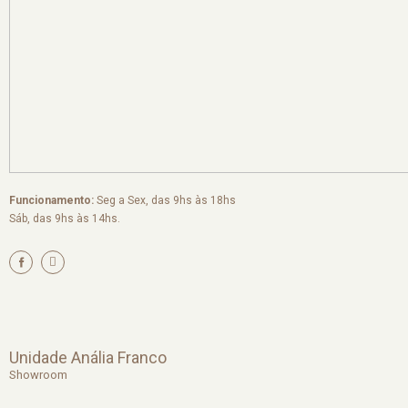
Funcionamento:
Seg a Sex, das 9hs às 18hs
Sáb, das 9hs às 14hs.
I
n
s
t
a
g
r
a
m
Unidade Anália Franco
Showroom