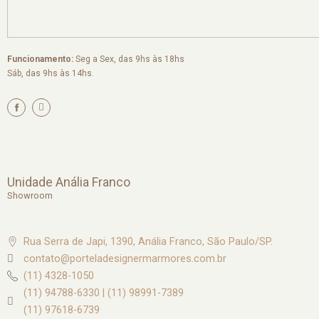
Funcionamento:
Seg a Sex, das 9hs às 18hs
Sáb, das 9hs às 14hs.
I
n
s
t
a
g
r
a
m
Unidade Anália Franco
Showroom
Rua Serra de Japi, 1390, Anália Franco, São Paulo/SP.
contato@porteladesignermarmores.com.br
(11) 4328-1050
(11) 94788-6330 | (11) 98991-7389
(11) 97618-6739