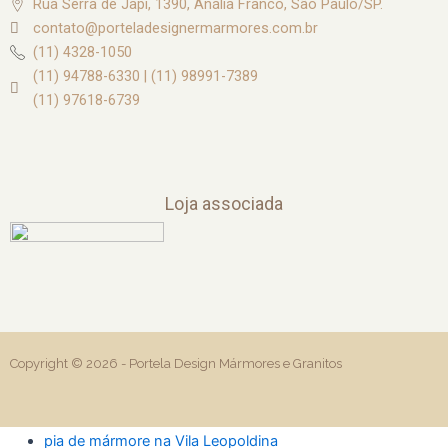
Rua Serra de Japi, 1390, Anália Franco, São Paulo/SP.
contato@porteladesignermarmores.com.br
(11) 4328-1050
(11) 94788-6330 | (11) 98991-7389
(11) 97618-6739
Loja associada
Copyright © 2026 -
Portela Design Mármores e Granitos
pia de mármore na Vila Leopoldina