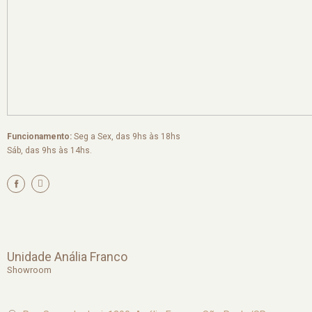
Funcionamento:
Seg a Sex, das 9hs às 18hs
Sáb, das 9hs às 14hs.
I
n
s
t
a
g
r
a
m
Unidade Anália Franco
Showroom