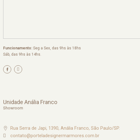
Funcionamento:
Seg a Sex, das 9hs às 18hs
Sáb, das 9hs às 14hs.
I
n
s
t
a
g
r
a
m
Unidade Anália Franco
Showroom
Rua Serra de Japi, 1390, Anália Franco, São Paulo/SP.
contato@porteladesignermarmores.com.br