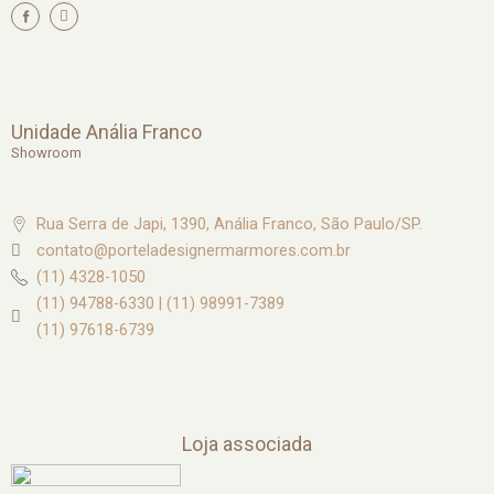
I
n
s
t
a
g
r
a
m
Unidade Anália Franco
Showroom
Rua Serra de Japi, 1390, Anália Franco, São Paulo/SP.
contato@porteladesignermarmores.com.br
(11) 4328-1050
(11) 94788-6330 | (11) 98991-7389
(11) 97618-6739
Loja associada