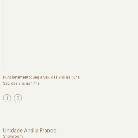
Funcionamento:
Seg a Sex, das 9hs às 18hs
Sáb, das 9hs às 14hs.
I
n
s
t
a
g
r
a
m
Unidade Anália Franco
Showroom