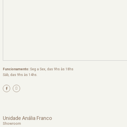
Funcionamento:
Seg a Sex, das 9hs às 18hs
Sáb, das 9hs às 14hs.
I
n
s
t
a
g
r
a
m
Unidade Anália Franco
Showroom