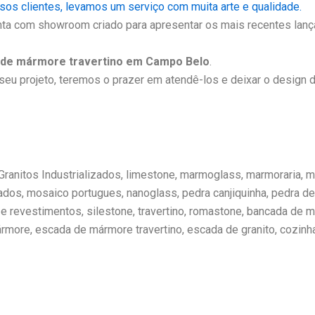
s clientes, levamos um serviço com muita arte e qualidade.
nta com showroom criado para apresentar os mais recentes lança
 de mármore travertino em Campo Belo
.
eu projeto, teremos o prazer em atendê-los e deixar o design d
Granitos Industrializados, limestone, marmoglass, marmoraria, 
ados, mosaico portugues, nanoglass, pedra canjiquinha, pedra d
e revestimentos, silestone, travertino, romastone, bancada de m
more, escada de mármore travertino, escada de granito, cozinh