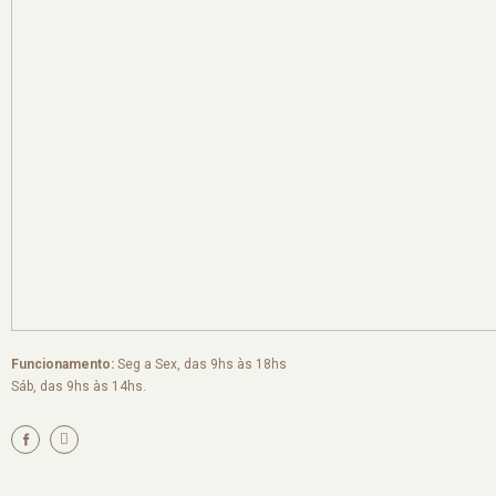
Funcionamento:
Seg a Sex, das 9hs às 18hs
Sáb, das 9hs às 14hs.
I
n
s
t
a