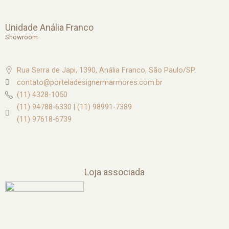
g
r
a
m
Unidade Anália Franco
Showroom
Rua Serra de Japi, 1390, Anália Franco, São Paulo/SP.
contato@porteladesignermarmores.com.br
(11) 4328-1050
(11) 94788-6330 | (11) 98991-7389
(11) 97618-6739
Loja associada