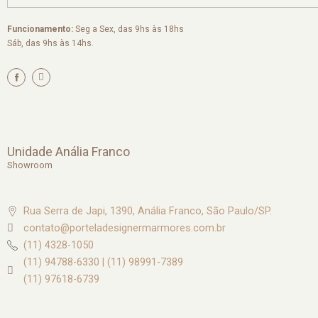
Funcionamento:
Seg a Sex, das 9hs às 18hs
Sáb, das 9hs às 14hs.
I
n
s
t
a
g
r
a
m
Unidade Anália Franco
Showroom
Rua Serra de Japi, 1390, Anália Franco, São Paulo/SP.
contato@porteladesignermarmores.com.br
(11) 4328-1050
(11) 94788-6330 | (11) 98991-7389
(11) 97618-6739