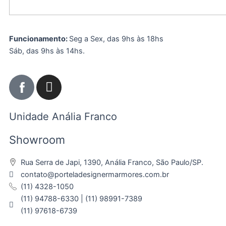
Funcionamento:
Seg a Sex, das 9hs às 18hs
Sáb, das 9hs às 14hs.
I
n
s
Unidade Anália Franco
t
a
Showroom
g
r
Rua Serra de Japi, 1390, Anália Franco, São Paulo/SP.
a
contato@porteladesignermarmores.com.br
m
(11) 4328-1050
(11) 94788-6330 | (11) 98991-7389
(11) 97618-6739