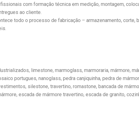
fissionais com formação técnica em medição, montagem, coloca
tregues ao cliente.
tece todo o processo de fabricação – armazenamento, corte, b
is.
Industrializados, limestone, marmoglass, marmoraria, mármore, m
osaico portugues, nanoglass, pedra canjiquinha, pedra de mármor
estimentos, silestone, travertino, romastone, bancada de mármo
rmore, escada de mármore travertino, escada de granito, cozin