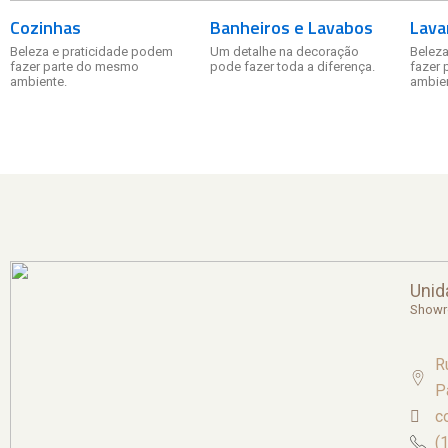
Cozinhas
Banheiros e Lavabos
Lava
Beleza e praticidade podem
Um detalhe na decoração
Beleza
fazer parte do mesmo
pode fazer toda a diferença.
fazer
ambiente.
ambien
Unid
Show
R
P
c
(