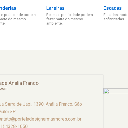
nderias
Lareiras
Escadas
 e praticidade podem
Beleza e praticidade podem
Escadas mode
 parte do mesmo
fazer parte do mesmo
sofisticadas.
te.
ambiente.
ade Anália Franco
room
ua Serra de Japi, 1390, Anália Franco, São
aulo/SP.
ontato@porteladesignermarmores.com.br
11) 4328-1050