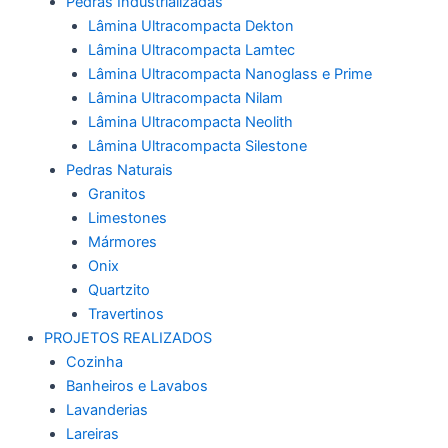
Pedras Industrializadas
Lâmina Ultracompacta Dekton
Lâmina Ultracompacta Lamtec
Lâmina Ultracompacta Nanoglass e Prime
Lâmina Ultracompacta Nilam
Lâmina Ultracompacta Neolith
Lâmina Ultracompacta Silestone
Pedras Naturais
Granitos
Limestones
Mármores
Onix
Quartzito
Travertinos
PROJETOS REALIZADOS
Cozinha
Banheiros e Lavabos
Lavanderias
Lareiras