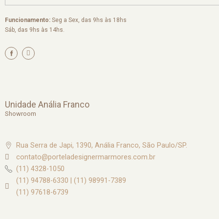
Funcionamento:
Seg a Sex, das 9hs às 18hs
Sáb, das 9hs às 14hs.
I
n
s
t
a
g
r
a
m
Unidade Anália Franco
Showroom
Rua Serra de Japi, 1390, Anália Franco, São Paulo/SP.
contato@porteladesignermarmores.com.br
(11) 4328-1050
(11) 94788-6330 | (11) 98991-7389
(11) 97618-6739