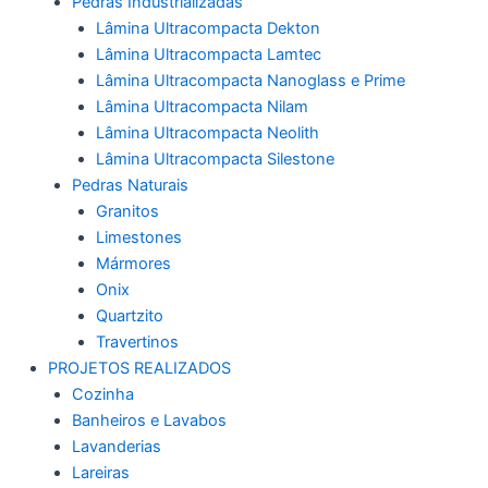
Pedras Industrializadas
Lâmina Ultracompacta Dekton
Lâmina Ultracompacta Lamtec
Lâmina Ultracompacta Nanoglass e Prime
Lâmina Ultracompacta Nilam
Lâmina Ultracompacta Neolith
Lâmina Ultracompacta Silestone
Pedras Naturais
Granitos
Limestones
Mármores
Onix
Quartzito
Travertinos
PROJETOS REALIZADOS
Cozinha
Banheiros e Lavabos
Lavanderias
Lareiras