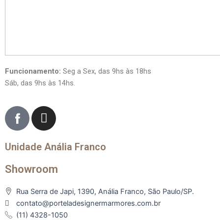
Funcionamento:
Seg a Sex, das 9hs às 18hs
Sáb, das 9hs às 14hs.
I
n
s
Unidade Anália Franco
t
a
Showroom
g
r
Rua Serra de Japi, 1390, Anália Franco, São Paulo/SP.
a
contato@porteladesignermarmores.com.br
m
(11) 4328-1050