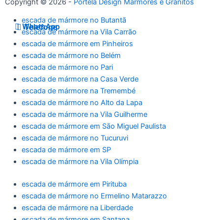
Copyright © 2026 -
Portela Design Mármores e Granitos
escada de mármore no Butantã
WhatsApp
Telefone
escada de mármore na Vila Carrão
escada de mármore em Pinheiros
escada de mármore no Belém
escada de mármore no Pari
escada de mármore na Casa Verde
escada de mármore na Tremembé
escada de mármore no Alto da Lapa
escada de mármore na Vila Guilherme
escada de mármore em São Miguel Paulista
escada de mármore no Tucuruvi
escada de mármore em SP
escada de mármore na Vila Olímpia
escada de mármore em Pirituba
escada de mármore no Ermelino Matarazzo
escada de mármore na Liberdade
escada de mármore em Santana