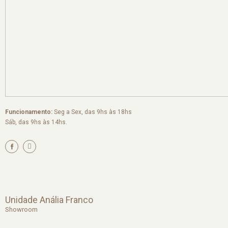
Funcionamento:
Seg a Sex, das 9hs às 18hs
Sáb, das 9hs às 14hs.
I
n
s
t
a
g
r
a
m
Unidade Anália Franco
Showroom