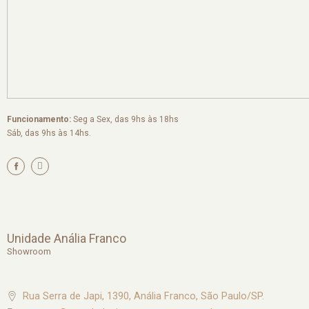
Funcionamento:
Seg a Sex, das 9hs às 18hs
Sáb, das 9hs às 14hs.
I
n
s
t
a
g
r
a
m
Unidade Anália Franco
Showroom
Rua Serra de Japi, 1390, Anália Franco, São Paulo/SP.