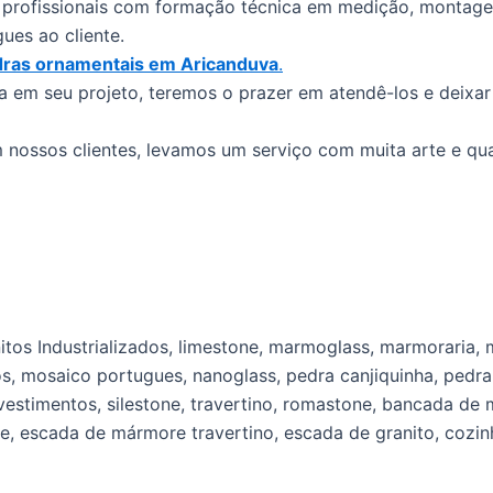
profissionais com formação técnica em medição, montage
ues ao cliente.
ras ornamentais em Aricanduva
.
em seu projeto, teremos o prazer em atendê-los e deixar 
ossos clientes, levamos um serviço com muita arte e qua
nitos Industrializados, limestone, marmoglass, marmorari
dos, mosaico portugues, nanoglass, pedra canjiquinha, ped
evestimentos, silestone, travertino, romastone, bancada d
 escada de mármore travertino, escada de granito, cozin