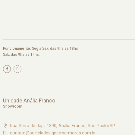
Funcionamento:
Seg a Sex, das 9hs às 18hs
Sáb, das 9hs às 14hs.
I
n
s
t
a
g
r
a
m
Unidade Anália Franco
Showroom
Rua Serra de Japi, 1390, Anália Franco, São Paulo/SP.
contato@porteladesignermarmores.com.br