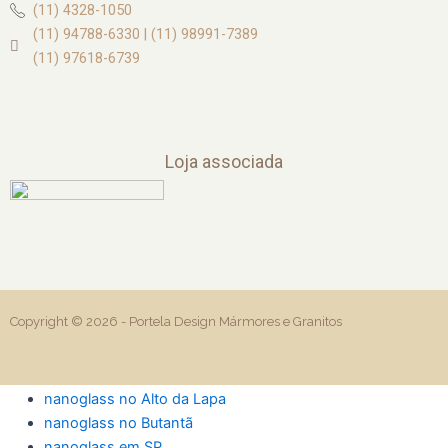
(11) 4328-1050
(11) 94788-6330 | (11) 98991-7389
(11) 97618-6739
Loja associada
Copyright © 2026 -
Portela Design Mármores e Granitos
nanoglass no Alto da Lapa
nanoglass no Butantã
nanoglass em SP