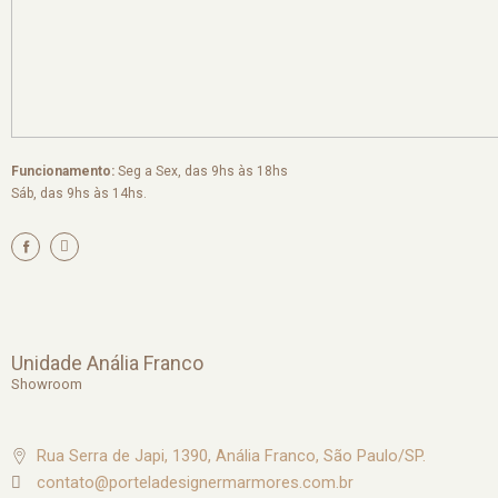
Funcionamento:
Seg a Sex, das 9hs às 18hs
Sáb, das 9hs às 14hs.
I
n
s
t
a
g
r
a
m
Unidade Anália Franco
Showroom
Rua Serra de Japi, 1390, Anália Franco, São Paulo/SP.
contato@porteladesignermarmores.com.br