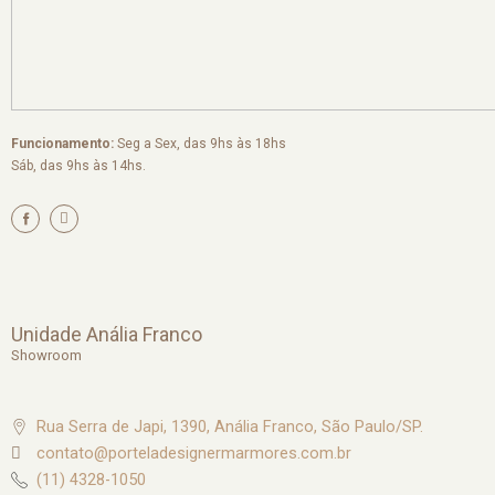
Funcionamento:
Seg a Sex, das 9hs às 18hs
Sáb, das 9hs às 14hs.
I
n
s
t
a
g
r
a
m
Unidade Anália Franco
Showroom
Rua Serra de Japi, 1390, Anália Franco, São Paulo/SP.
contato@porteladesignermarmores.com.br
(11) 4328-1050