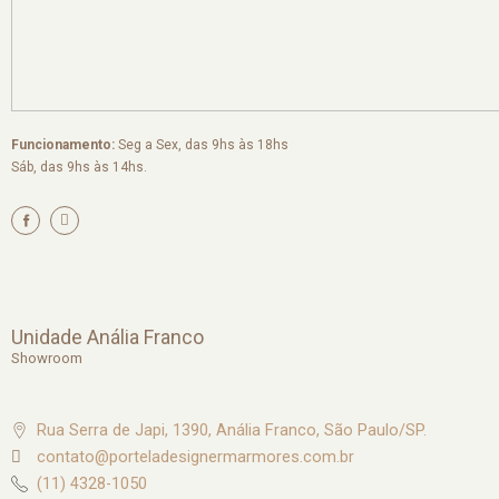
Funcionamento:
Seg a Sex, das 9hs às 18hs
Sáb, das 9hs às 14hs.
I
n
s
t
a
g
r
a
m
Unidade Anália Franco
Showroom
Rua Serra de Japi, 1390, Anália Franco, São Paulo/SP.
contato@porteladesignermarmores.com.br
(11) 4328-1050