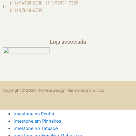
(11) 94788-6330 | (11) 98991-7389
(11) 97618-6739
Loja associada
Copyright © 2026 -
Portela Design Mármores e Granitos
limestone na Penha
limestone em Pinheiros
limestone no Tatuapé
limestone no Ermelino Matarazzo