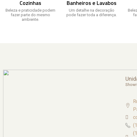
Cozinhas
Banheiros e Lavabos
Beleza e praticidade podem
Um detalhe na decoração
Bele
fazer parte do mesmo
pode fazer toda a diferença.
f
ambiente.
Unid
Show
R
P
c
(
(