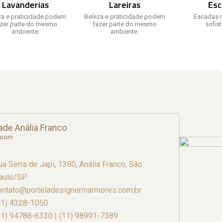
Lavanderias
Lareiras
Esc
za e praticidade podem
Beleza e praticidade podem
Escadas 
azer parte do mesmo
fazer parte do mesmo
sofis
ambiente.
ambiente.
ade Anália Franco
room
ua Serra de Japi, 1390, Anália Franco, São
aulo/SP.
ontato@porteladesignermarmores.com.br
11) 4328-1050
11) 94788-6330 | (11) 98991-7389