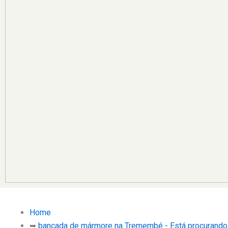
Home
➥
bancada de mármore na Tremembé - Está procurand