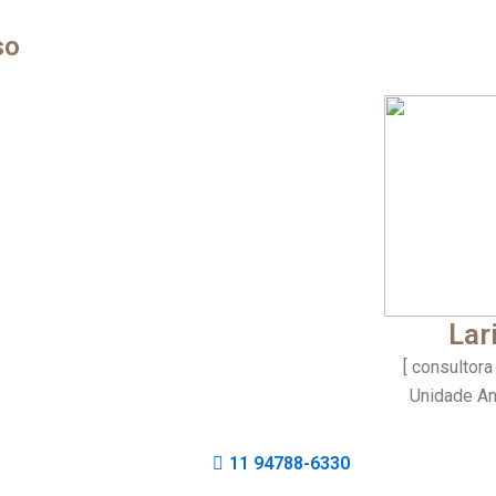
so
Lar
[ consultora
Unidade An
11 94788-6330