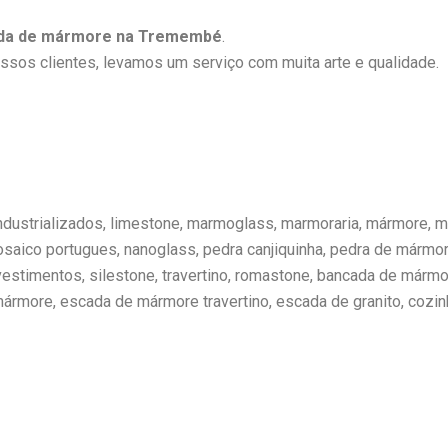
da de mármore na Tremembé
.
os clientes, levamos um serviço com muita arte e qualidade.
ndustrializados, limestone, marmoglass, marmoraria, mármore, 
osaico portugues, nanoglass, pedra canjiquinha, pedra de mármor
estimentos, silestone, travertino, romastone, bancada de mármo
rmore, escada de mármore travertino, escada de granito, cozin