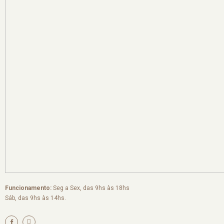
Funcionamento:
Seg a Sex, das 9hs às 18hs
Sáb, das 9hs às 14hs.
I