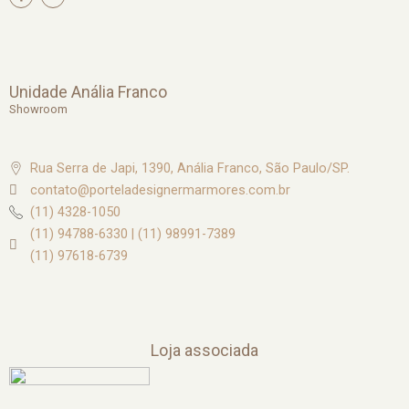
n
s
t
a
g
r
a
m
Unidade Anália Franco
Showroom
Rua Serra de Japi, 1390, Anália Franco, São Paulo/SP.
contato@porteladesignermarmores.com.br
(11) 4328-1050
(11) 94788-6330 | (11) 98991-7389
(11) 97618-6739
Loja associada