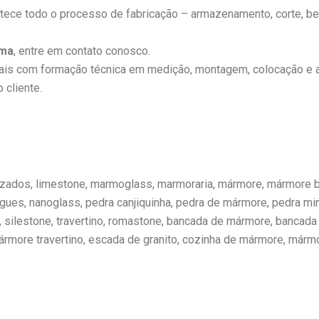
ece todo o processo de fabricação – armazenamento, corte, be
ema
, entre em contato conosco.
ais com formação técnica em medição, montagem, colocação e a
cliente.
izados, limestone, marmoglass, marmoraria, mármore, mármore br
gues, nanoglass, pedra canjiquinha, pedra de mármore, pedra mi
 silestone, travertino, romastone, bancada de mármore, bancada
ore travertino, escada de granito, cozinha de mármore, mármor