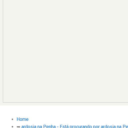
Home
➥
ardosia na Penha - Está procurando por ardosia na P