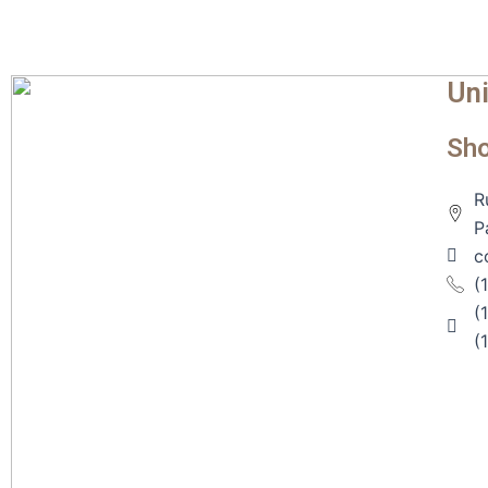
Uni
Sh
R
P
c
(
(
(