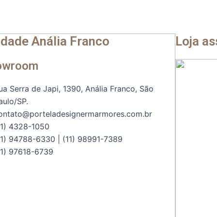
dade Anália Franco
Loja a
owroom
ua Serra de Japi, 1390, Anália Franco, São
aulo/SP.
ontato@porteladesignermarmores.com.br
11) 4328-1050
11) 94788-6330 | (11) 98991-7389
11) 97618-6739